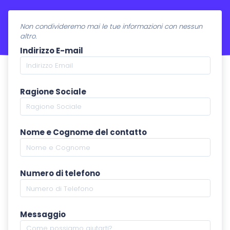
Assistenza Informatica
Recupero Dati
Corsi
Non condivideremo mai le tue informazioni con nessun
altro.
Indirizzo E-mail
ITALIANO
Ragione Sociale
ENGLISH
ESPANOL
FRANCAIS
Nome e Cognome del contatto
DEUTSCH
Numero di telefono
Messaggio