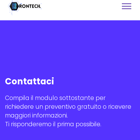
Siti Web
Software
Contattaci
Assistenza Tecnica
Recupero Dati
Grafiche
Compila il modulo sottostante per
Consulenza
richiedere un preventivo gratuito o ricevere
Formazione
maggiori informazioni.
Ti risponderemo il prima possibile.