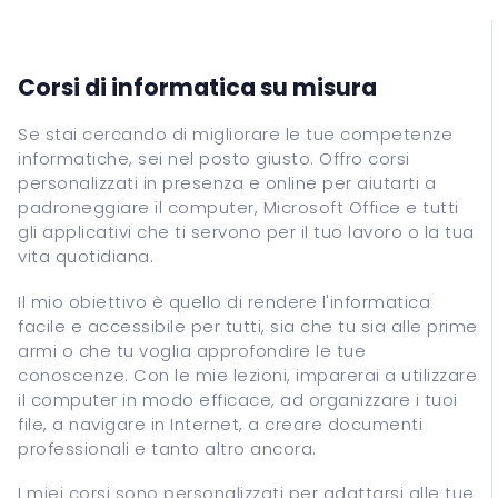
Assistenza Informatica
Recupero Dati
Corsi
Corsi di informatica su misura
Se stai cercando di migliorare le tue competenze
ITALIANO
informatiche, sei nel posto giusto. Offro corsi
personalizzati in presenza e online per aiutarti a
ENGLISH
padroneggiare il computer, Microsoft Office e tutti
gli applicativi che ti servono per il tuo lavoro o la tua
ESPANOL
vita quotidiana.
FRANCAIS
DEUTSCH
Il mio obiettivo è quello di rendere l'informatica
facile e accessibile per tutti, sia che tu sia alle prime
armi o che tu voglia approfondire le tue
conoscenze. Con le mie lezioni, imparerai a utilizzare
il computer in modo efficace, ad organizzare i tuoi
file, a navigare in Internet, a creare documenti
professionali e tanto altro ancora.
I miei corsi sono personalizzati per adattarsi alle tue