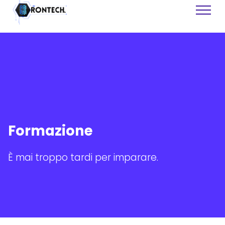
Siti Web
Software
Formazione
Assistenza Tecnica
Recupero Dati
Grafiche
È mai troppo tardi per imparare.
Consulenza
Formazione