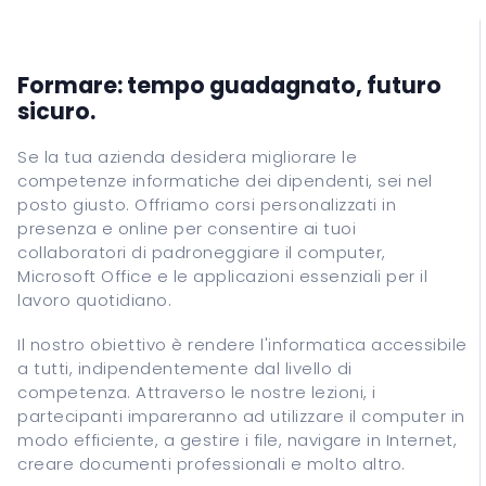
Assistenza Informatica
Recupero Dati
Corsi
Formare: tempo guadagnato, futuro
sicuro.
ITALIANO
Se la tua azienda desidera migliorare le
competenze informatiche dei dipendenti, sei nel
ENGLISH
posto giusto. Offriamo corsi personalizzati in
presenza e online per consentire ai tuoi
ESPANOL
collaboratori di padroneggiare il computer,
FRANCAIS
Microsoft Office e le applicazioni essenziali per il
DEUTSCH
lavoro quotidiano.
Il nostro obiettivo è rendere l'informatica accessibile
a tutti, indipendentemente dal livello di
competenza. Attraverso le nostre lezioni, i
partecipanti impareranno ad utilizzare il computer in
modo efficiente, a gestire i file, navigare in Internet,
creare documenti professionali e molto altro.