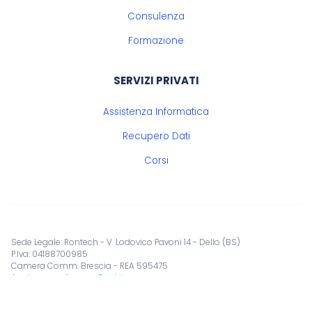
Consulenza
Formazione
SERVIZI PRIVATI
Assistenza Informatica
Recupero Dati
Corsi
Sede Legale: Rontech - V. Lodovico Pavoni 14 - Dello (BS)
P.Iva: 04188700985
Camera Comm. Brescia - REA 595475
Aggiorna preferenze Cookies
Privacy Policy